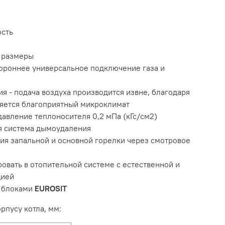
ость
 размеры
тороннее универсальное подключение газа и
ия - подача воздуха производится извне, благодаря
яется благоприятный микроклимат
давление теплоносителя 0,2 мПа (кГс/см2)
ая система дымоудаления
ия запальной и основной горелки через смотровое
овать в отопительной системе с естественной и
цией
и блоками
EUROSIT
рпусу котла, мм: