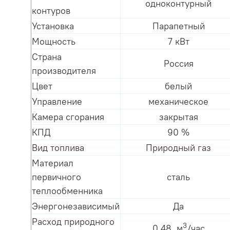
одноконтурный
контуров
Установка
Парапетный
Мощность
7 кВт
Страна
Россия
производителя
Цвет
белый
Управление
механическое
Камера сгорания
закрытая
КПД
90 %
Вид топлива
Природный газ
Материал
первичного
сталь
теплообменника
Энергонезависимый
Да
Расход природного
3
0.48 м
/час