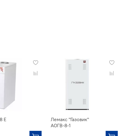
8 Е
Лемакс "Газовик"
АОГВ-8-1