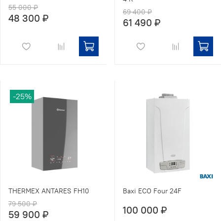
55 000 ₽
69 400 ₽
48 300 ₽
61 490 ₽
-25%
THERMEX ANTARES FH10
Baxi ECO Four 24F
79 500 ₽
100 000 ₽
59 900 ₽