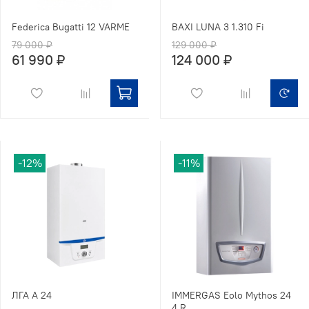
Federica Bugatti 12 VARME
BAXI LUNA 3 1.310 Fi
79 000 ₽
129 000 ₽
61 990 ₽
124 000 ₽
-12%
-11%
ЛГА А 24
IMMERGAS Eolo Mythos 24
4 R