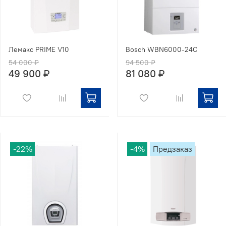
Лемакс PRIME V10
Bosch WBN6000-24С
54 000 ₽
94 500 ₽
49 900 ₽
81 080 ₽
-22%
-4%
Предзаказ