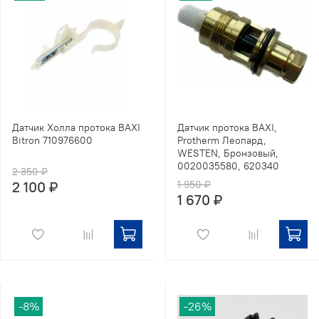
Датчик Холла протока BAXI
Датчик протока BAXI,
Bitron 710976600
Protherm Леопард,
WESTEN, Бронзовый,
0020035580, 620340
2 350 ₽
2 100 ₽
1 950 ₽
1 670 ₽
-8%
-26%