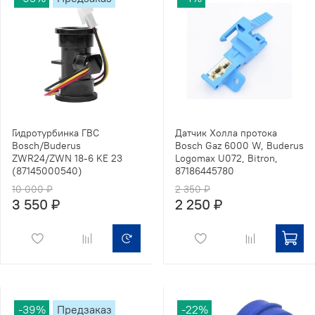
Гидротурбинка ГВС
Датчик Холла протока
Bosch/Buderus
Bosch Gaz 6000 W, Buderus
ZWR24/ZWN 18-6 KE 23
Logomax U072, Bitron,
(87145000540)
87186445780
10 000 ₽
2 350 ₽
3 550 ₽
2 250 ₽
-39%
Предзаказ
-22%