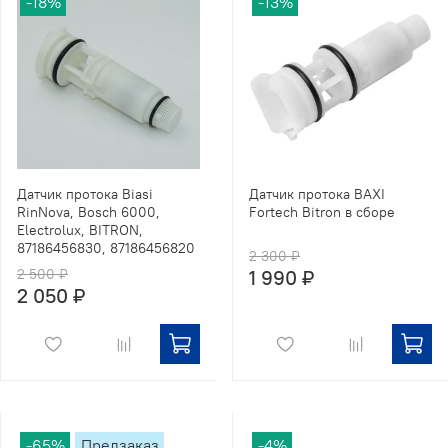
-18%
-13%
Датчик протока Biasi
Датчик протока BAXI
RinNova, Bosch 6000,
Fortech Bitron в сборе
Electrolux, BITRON,
87186456830, 87186456820
2 300 ₽
2 500 ₽
1 990 ₽
2 050 ₽
-65%
Предзаказ
-4%