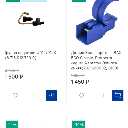
Группа подпитки U012/014K
Датчик Холла протока BAXI
(8 716 012 720 0)
ECO Classic, Protherm
Jaguar, Kentatsu (клипса
синяя)7021630032, 01891
2 450 ₽
1 500 ₽
1 850 ₽
1 450 ₽
-11%
-14%