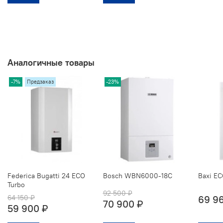
Аналогичные товары
-7%
Предзаказ
-23%
Federica Bugatti 24 ECO
Bosch WBN6000-18С
Baxi EC
Turbo
92 500 ₽
64 150 ₽
69 9
70 900 ₽
59 900 ₽