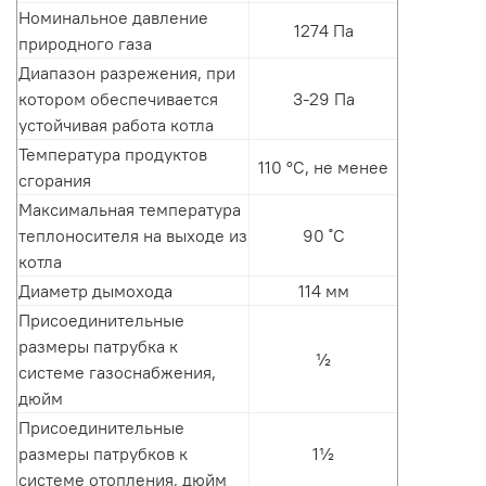
Номинальное давление
1274 Па
природного газа
Диапазон разрежения, при
котором обеспечивается
3-29 Па
устойчивая работа котла
Температура продуктов
110 °С, не менее
сгорания
Максимальная температура
теплоносителя на выходе из
90 ˚С
котла
Диаметр дымохода
114 мм
Присоединительные
размеры патрубка к
½
системе газоснабжения,
дюйм
Присоединительные
размеры патрубков к
1½
системе отопления, дюйм