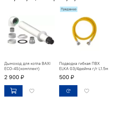
Предзаказ
Дымоход для котла BAXI
Подводка гибкая ПВХ
ECO-4S(комплект)
ELKA G3/4дюйма г/г L1.5м
2 900 ₽
500 ₽