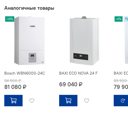
Аналогичные товары
-14%
-4%
П
Bosch WBN6000-24С
BAXI ECO NOVA 24 F
BAXI E
94 500 ₽
83 500
69 040 ₽
81 080 ₽
79 90